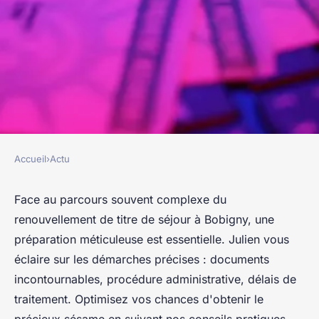
Accueil
›
Actu
ACTU
Demande de renouvellement
Face au parcours souvent complexe du
renouvellement de titre de séjour à Bobigny, une
de titre de séjour à Bobigny :
préparation méticuleuse est essentielle. Julien vous
les conditions nécessaires
éclaire sur les démarches précises : documents
incontournables, procédure administrative, délais de
Baptiste
•
22 février 2024
•
3 min de lecture
traitement. Optimisez vos chances d'obtenir le