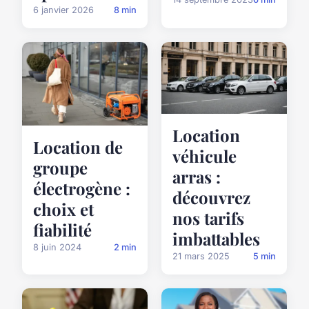
6 janvier 2026
8 min
Location
Location de
véhicule
groupe
arras :
électrogène :
découvrez
choix et
nos tarifs
fiabilité
imbattables
8 juin 2024
2 min
21 mars 2025
5 min