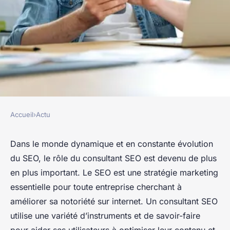
Accueil
›
Actu
ACTU
Freelance SEO : un atout
Dans le monde dynamique et en constante évolution
du SEO, le rôle du consultant SEO est devenu de plus
stratégique pour les
en plus important. Le SEO est une stratégie marketing
entreprises
essentielle pour toute entreprise cherchant à
améliorer sa notoriété sur internet. Un consultant SEO
Baptiste
•
18 février 2024
•
7 min de lecture
utilise une variété d’instruments et de savoir-faire