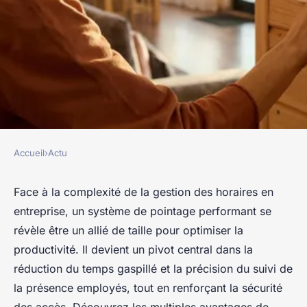
Accueil
›
Actu
ACTU
Gestion efficace du temps de
Face à la complexité de la gestion des horaires en
entreprise, un système de pointage performant se
travail et d'accès dans une
révèle être un allié de taille pour optimiser la
entreprise : les avantages d'un
productivité. Il devient un pivot central dans la
système de pointage
réduction du temps gaspillé et la précision du suivi de
la présence employés, tout en renforçant la sécurité
Baptiste
•
11 mars 2024
•
3 min de lecture