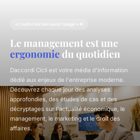
« L'outil n'est rien sans l'usage » ⚙️
Le management est une
ergonomie
du quotidien
Daccordi Cicli est votre média d'information
dédié aux enjeux de l'entreprise moderne.
Découvrez chaque jour des analyses
approfondies, des études de cas et des
décryptages sur l'actualité économique, le
management, le marketing et le droit des
affaires.