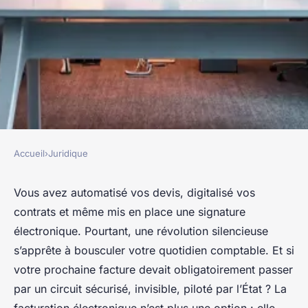
Accueil
›
Juridique
JURIDIQUE
Guide complet pour la
Vous avez automatisé vos devis, digitalisé vos
contrats et même mis en place une signature
facturation électronique
électronique. Pourtant, une révolution silencieuse
efficace en entreprise
s’apprête à bousculer votre quotidien comptable. Et si
votre prochaine facture devait obligatoirement passer
Léopoldine
•
24/06/2026 08:20
•
9 min de lecture
par un circuit sécurisé, invisible, piloté par l’État ? La