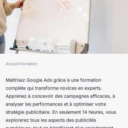
Accueil
›
Formation
FORMATION
Devenez expert en google ads
Maîtrisez Google Ads grâce à une formation
complète qui transforme novices en experts.
grâce à notre formation
Apprenez à concevoir des campagnes efficaces, à
complète
analyser les performances et à optimiser votre
stratégie publicitaire. En seulement 14 heures, vous
Océane
•
28 mars 2025
•
4 min de lecture
explorerez tous les aspects des publicités