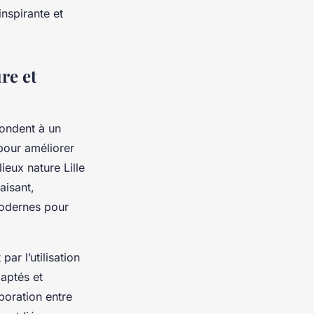
nspirante et
ure et
pondent à un
pour améliorer
lieux nature Lille
aisant,
 modernes pour
ar l’utilisation
aptés et
aboration entre