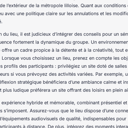
 de l’extérieur de la métropole lilloise. Quant aux conditions
eu avec une politique claire sur les annulations et les modifi
é.
n du lieu, il est judicieux d’intégrer des conseils pour un sé
fluence fortement la dynamique du groupe. Un environnement 
 offre un cadre propice à la détente et à la créativité, tout 
e. Lorsque vous choisissez un lieu, prenez en compte les obj
es profils des participants : privilégiez un site doté de salle
eurs si vous prévoyez des activités variées. Par exemple, 
réflexion stratégique bénéficiera d’une ambiance calme et ins
plus ludique préférera un site offrant des loisirs en plein ai
 expérience hybride et mémorable, combinant présentiel et 
 s’imposent. Assurez-vous que le lieu dispose d’une connec
d’équipements audiovisuels de qualité, indispensables pour 
participants à distance. De plus, intégrez des moments intera