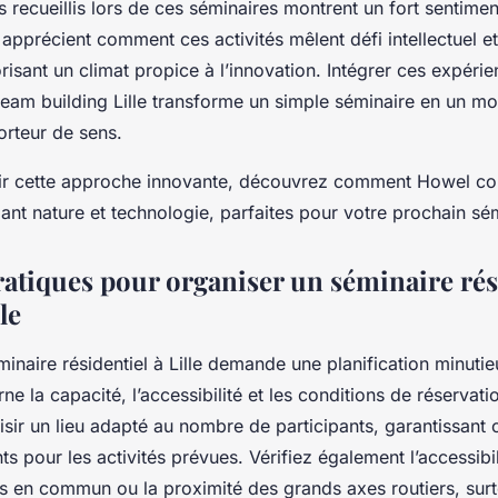
recueillis lors de ces séminaires montrent un fort sentiment
 apprécient comment ces activités mêlent défi intellectuel 
orisant un climat propice à l’innovation. Intégrer ces expéri
am building Lille transforme un simple séminaire en un m
rteur de sens.
ir cette approche innovante, découvrez comment Howel co
nt nature et technologie, parfaites pour votre prochain sém
ratiques pour organiser un séminaire rés
le
minaire résidentiel à Lille demande une planification minut
e la capacité, l’accessibilité et les conditions de réservation
isir un lieu adapté au nombre de participants, garantissant 
ts pour les activités prévues. Vérifiez également l’accessibil
ts en commun ou la proximité des grands axes routiers, surt