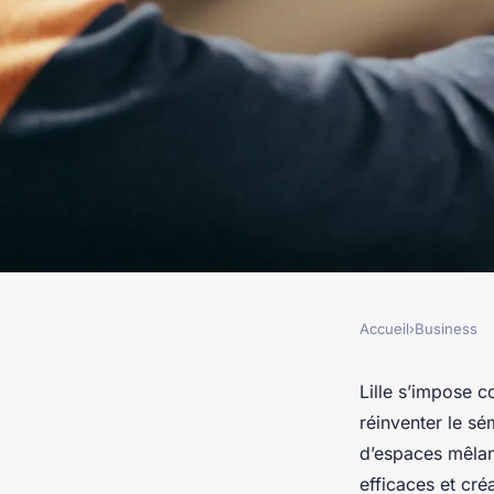
Accueil
›
Business
BUSINESS
Découvrez le sémina
Lille s’impose 
réinventer le sé
parfait à lille allian
d’espaces mêlan
efficaces et cré