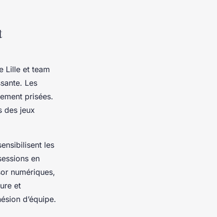
t
 Lille et team
ssante. Les
èrement prisées.
s des jeux
nsibilisent les
 sessions en
sor numériques,
ure et
hésion d’équipe.