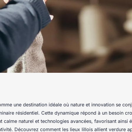
ire résidentiel
comme une destination idéale où nature et innovation se con
minaire résidentiel. Cette dynamique répond à un besoin cro
t nature et
t calme naturel et technologies avancées, favorisant ainsi
ativité. Découvrez comment les lieux lillois allient verdure a