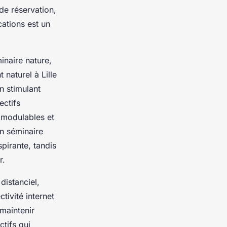
 de réservation,
cations est un
minaire nature,
naturel à Lille
en stimulant
ectifs
s modulables et
un séminaire
pirante, tandis
r.
distanciel,
tivité internet
maintenir
ctifs qui