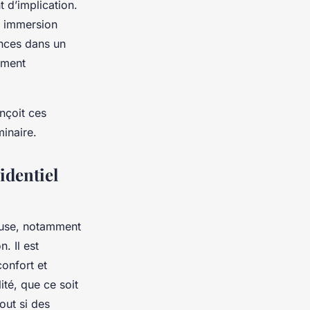
 d’implication.
et immersion
ences dans un
oment
nçoit ces
inaire.
identiel
ieuse, notamment
. Il est
confort et
ité, que ce soit
out si des