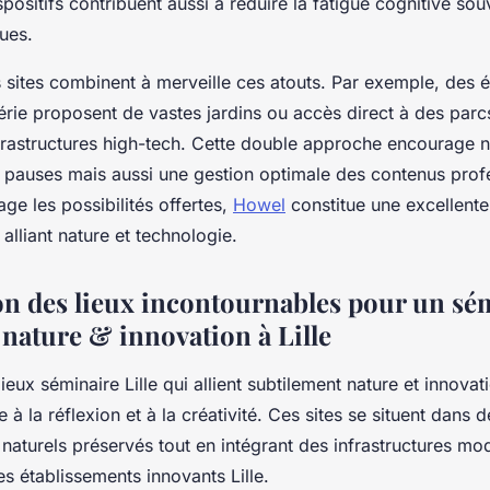
positifs contribuent aussi à réduire la fatigue cognitive sou
ues.
rs sites combinent à merveille ces atouts. Par exemple, des 
érie proposent de vastes jardins ou accès direct à des parcs
nfrastructures high-tech. Cette double approche encourage 
s pauses mais aussi une gestion optimale des contenus prof
ge les possibilités offertes,
Howel
constitue une excellente
 alliant nature et technologie.
on des lieux incontournables pour un sé
 nature & innovation à Lille
eux séminaire Lille qui allient subtilement nature et innovati
 à la réflexion et à la créativité. Ces sites se situent dans d
aturels préservés tout en intégrant des infrastructures mo
es établissements innovants Lille.