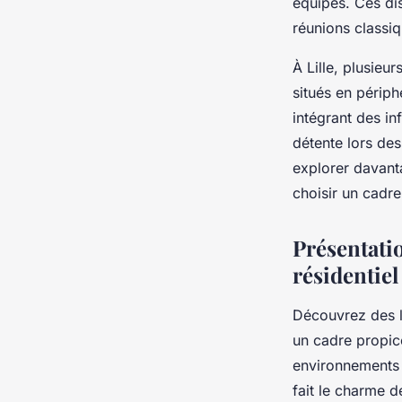
équipes. Ces dis
réunions classiq
À Lille, plusieu
situés en périph
intégrant des i
détente lors de
explorer davanta
choisir un cadre
Présentati
résidentiel
Découvrez des li
un cadre propice
environnements n
fait le charme d