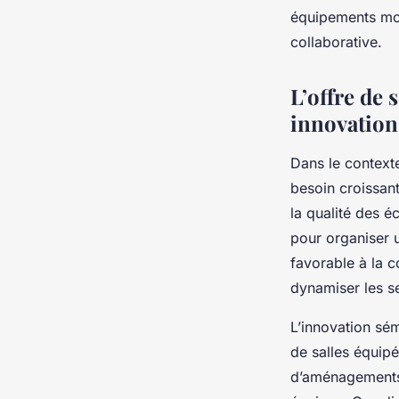
innovation
équipements mode
collaborative.
Antoine
•
28 septembre 2025
•
6 min de lecture
L’offre de 
innovation
Dans le contexte
besoin croissan
la qualité des éc
pour organiser 
favorable à la c
dynamiser les s
L’innovation sém
de salles équip
d’aménagements f