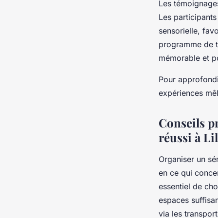
Les témoignages 
Les participants
sensorielle, fav
programme de te
mémorable et po
Pour approfond
expériences mêla
Conseils p
réussi à Lil
Organiser un sé
en ce qui concern
essentiel de cho
espaces suffisan
via les transpor