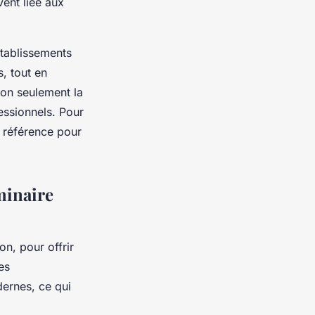
vent liée aux
établissements
, tout en
non seulement la
essionnels. Pour
 référence pour
minaire
on, pour offrir
es
dernes, ce qui