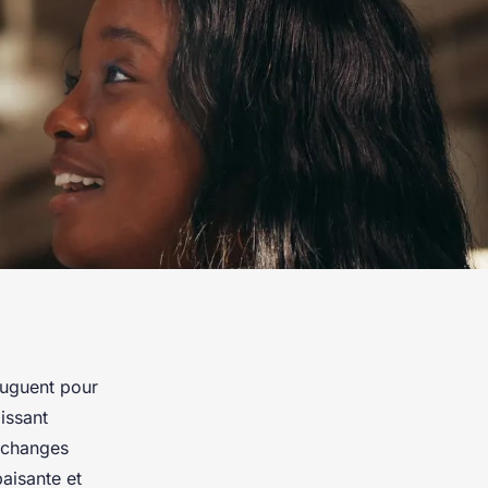
juguent pour
issant
 échanges
paisante et