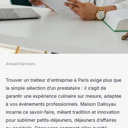
Accueil
›
Services
SERVICES
Choisir le bon traiteur
Trouver un traiteur d'entreprise à Paris exige plus que
la simple sélection d’un prestataire : il s’agit de
d'entreprise à paris pour vos
garantir une expérience culinaire sur mesure, adaptée
événements
à vos événements professionnels. Maison Dalloyau
incarne ce savoir-faire, mêlant tradition et innovation
Damien
•
29 juin 2025
•
5 min de lecture
pour sublimer petits-déjeuners, déjeuners d’affaires