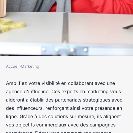
Accueil
›
Marketing
MARKETING
Amplifiez votre visibilité grâce
Amplifiez votre visibilité en collaborant avec une
agence d'influence. Ces experts en marketing vous
à une agence d'influence
aideront à établir des partenariats stratégiques avec
des influenceurs, renforçant ainsi votre présence en
Benjamin
•
25 mars 2025
•
5 min de lecture
ligne. Grâce à des solutions sur mesure, ils alignent
vos objectifs commerciaux avec des campagnes